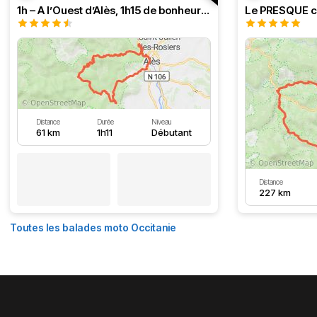
1h – A l’Ouest d’Alès, 1h15 de bonheur (HSRF23)
Distance
Durée
Niveau
61 km
1h11
Débutant
Distance
227 km
Toutes les balades moto Occitanie