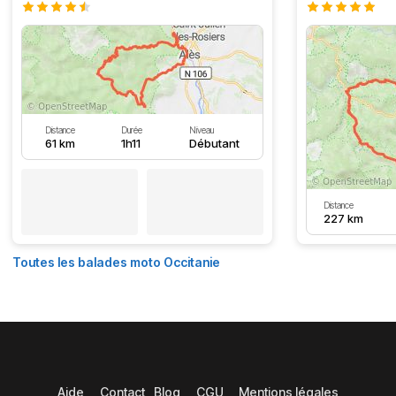
Distance
Durée
Niveau
61 km
1h11
Débutant
Distance
227 km
Toutes les balades moto Occitanie
Aide
Contact
Blog
CGU
Mentions légales