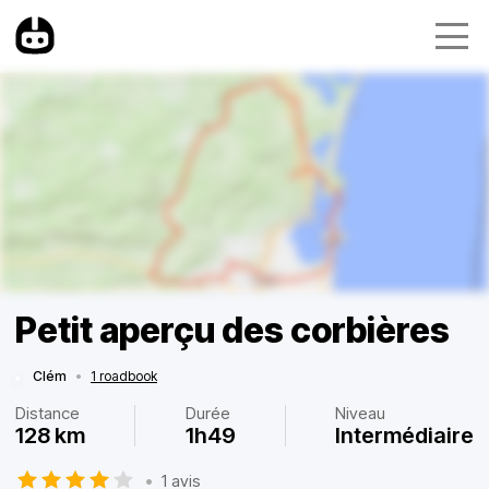
Petit aperçu des corbières
Clém
•
1 roadbook
Distance
Durée
Niveau
128 km
1h49
Intermédiaire
•
1 avis