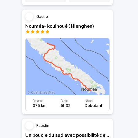
Gaëlle
Nouméa- koulnoué ( Hienghen)
Distance
Durée
Niveau
375 km
5h32
Débutant
Faustin
Un boucle du sud avec possibilité de faire de la piste