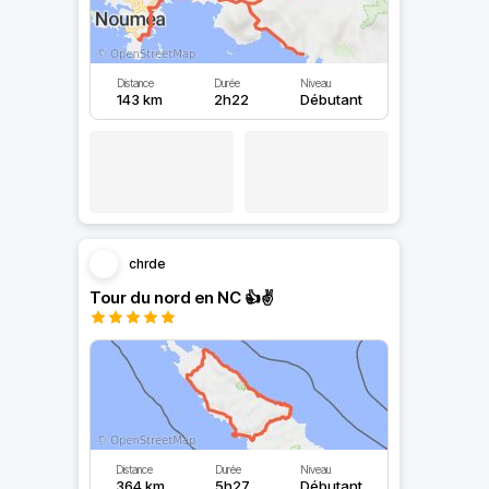
Distance
Durée
Niveau
143 km
2h22
Débutant
chrde
Tour du nord en NC 👍✌️
Distance
Durée
Niveau
364 km
5h27
Débutant