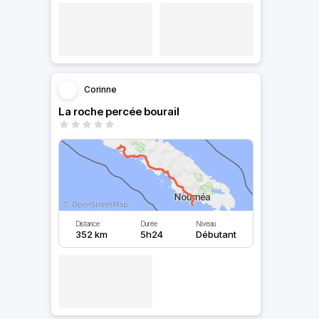
Corinne
La roche percée bourail
Distance
Durée
Niveau
352 km
5h24
Débutant