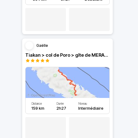
Gaëlle
Tiakan > col de Poro > gîte de MERANKI
Distance
Durée
Niveau
159 km
2h27
Intermédiaire