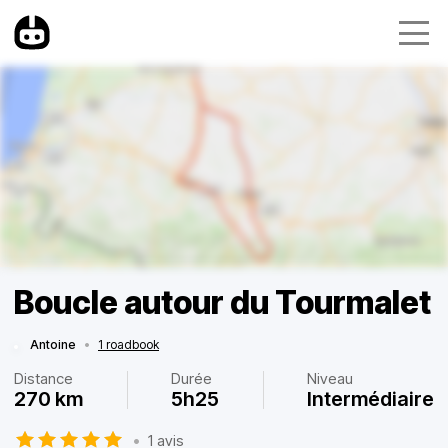
Boucle autour du Tourmalet
Antoine
•
1 roadbook
Distance
Durée
Niveau
270 km
5h25
Intermédiaire
•
1 avis