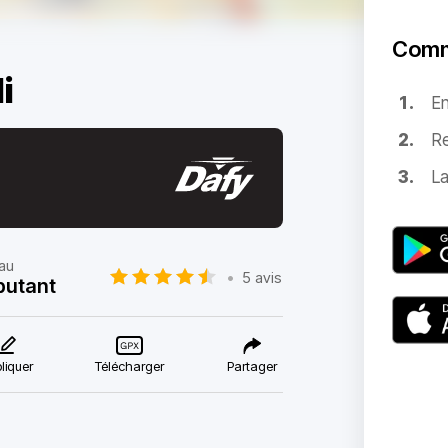
Comm
i
E
Re
La
au
•
5 avis
butant
liquer
Télécharger
Partager