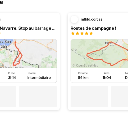
ne
s
mthld.corcaz
Boucle en Navarre. Stop au barrage d’Eugi.
Routes de campagne !
Durée
Niveau
Distance
Durée
Ni
3h14
Intermédiaire
56 km
1h04
D