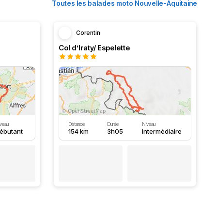
Toutes les balades moto Nouvelle-Aquitaine
Corentin
Col d’Iraty/ Espelette
veau
Distance
Durée
Niveau
ébutant
154 km
3h05
Intermédiaire