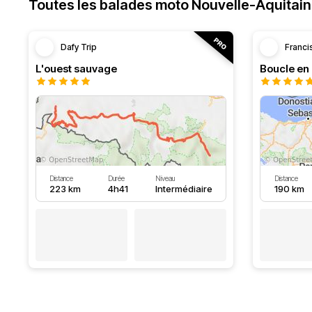
Toutes les balades moto Nouvelle-Aquitai
Dafy Trip
Franci
L'ouest sauvage
Distance
Durée
Niveau
Distance
223 km
4h41
Intermédiaire
190 km