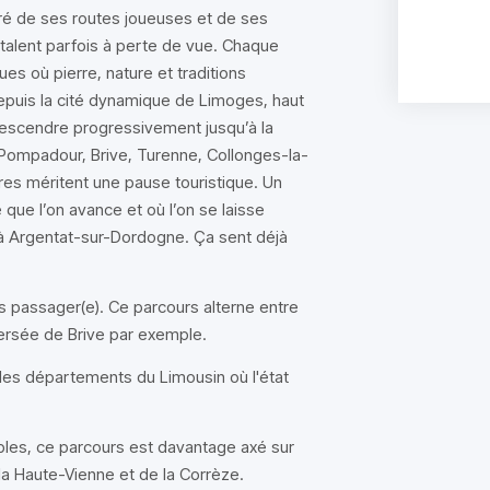
ré de ses routes joueuses et de ses
alent parfois à perte de vue. Chaque
es où pierre, nature et traditions
Depuis la cité dynamique de Limoges, haut
 descendre progressivement jusqu’à la
 Pompadour, Brive, Turenne, Collonges-la-
res méritent une pause touristique. Un
 que l’on avance et où l’on se laisse
’à Argentat-sur-Dordogne. Ça sent déjà
s passager(e). Ce parcours alterne entre
versée de Brive par exemple.
les départements du Limousin où l'état
ables, ce parcours est davantage axé sur
la Haute-Vienne et de la Corrèze.