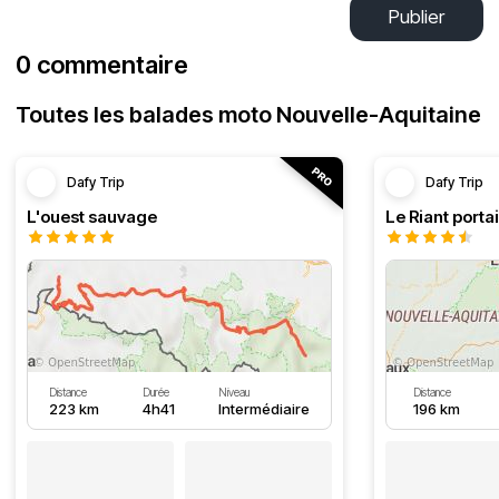
Publier
0 commentaire
Toutes les balades moto Nouvelle-Aquitaine
Dafy Trip
Dafy Trip
L'ouest sauvage
Le Riant portai
Distance
Durée
Niveau
Distance
223 km
4h41
Intermédiaire
196 km