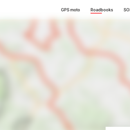
GPS moto
Roadbooks
SO