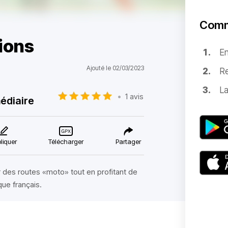
Comm
ions
E
Ajouté le 02/03/2023
Re
La
•
1 avis
édiaire
liquer
Télécharger
Partager
ar des routes «moto» tout en profitant de
ue français.