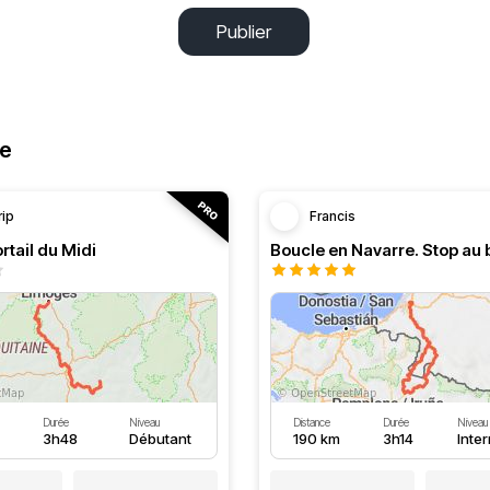
Publier
ne
rip
Francis
rtail du Midi
Durée
Niveau
Distance
Durée
Niveau
3h48
Débutant
190 km
3h14
Inte