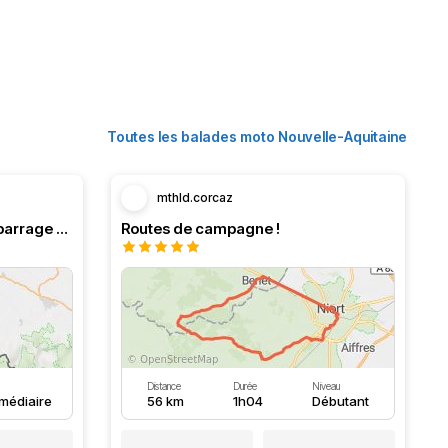
Toutes les balades moto Nouvelle-Aquitaine
mthld.corcaz
Boucle en Navarre. Stop au barrage d’Eugi.
Routes de campagne !
Distance
Durée
Niveau
rmédiaire
56 km
1h04
Débutant