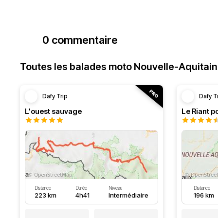
0 commentaire
Toutes les balades moto Nouvelle-Aquitai
Dafy Trip
Dafy T
L'ouest sauvage
Le Riant po
Distance
Durée
Niveau
Distance
223 km
4h41
Intermédiaire
196 km