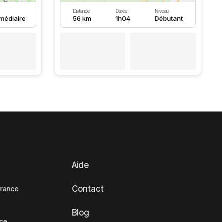
Distance
Durée
Niveau
rmédiaire
56 km
1h04
Débutant
Aide
Contact
France
Blog
nce