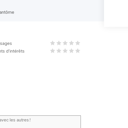
brantôme
sages
nts d’intérêts