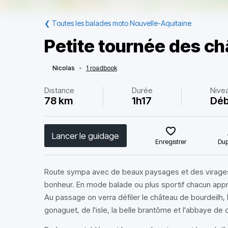
❮
Toutes les balades moto Nouvelle-Aquitaine
Petite tournée des c
Nicolas
•
1 roadbook
Distance
Durée
Nive
78 km
1h17
Déb
Lancer le guidage
Enregistrer
Dup
Route sympa avec de beaux paysages et des virages
bonheur. En mode balade ou plus sportif chacun app
Au passage on verra défiler le château de bourdeilh, l
gonaguet, de l'isle, la belle brantôme et l'abbaye de 