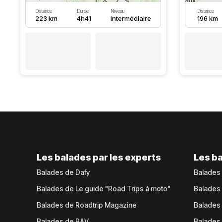
Distance
Durée
Niveau
Distance
223 km
4h41
Intermédiaire
196 km
Les balades par les experts
Les ba
Balades de Dafy
Balades
Balades de Le guide "Road Trips à moto"
Balades
Balades de Roadtrip Magazine
Balades 
Balades de P&V
Balades