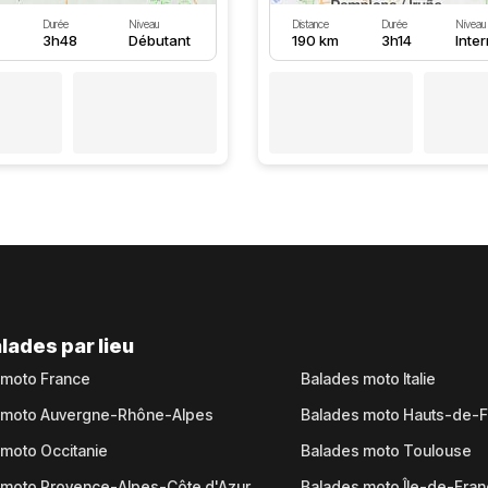
Durée
Niveau
Distance
Durée
Niveau
3h48
Débutant
190 km
3h14
Inte
lades par lieu
 moto France
Balades moto Italie
 moto Auvergne-Rhône-Alpes
Balades moto Hauts-de-
moto Occitanie
Balades moto Toulouse
 moto Provence-Alpes-Côte d'Azur
Balades moto Île-de-Fra