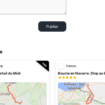
Publier
ne
rip
Francis
rtail du Midi