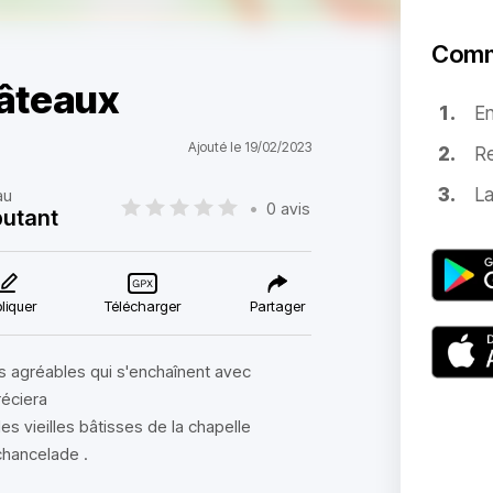
Comm
hâteaux
E
Ajouté le 19/02/2023
Re
La
au
•
0 avis
utant
liquer
Télécharger
Partager
 agréables qui s'enchaînent avec
réciera
es vieilles bâtisses de la chapelle
chancelade .