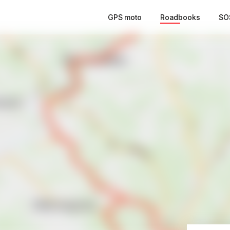
GPS moto
Roadbooks
SO