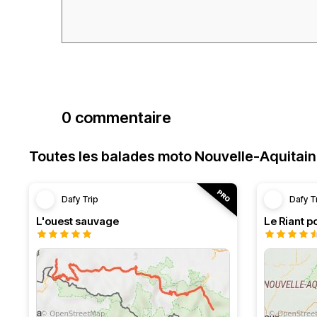
0 commentaire
Toutes les balades moto Nouvelle-Aquitai
Dafy Trip
Dafy T
L'ouest sauvage
Le Riant po