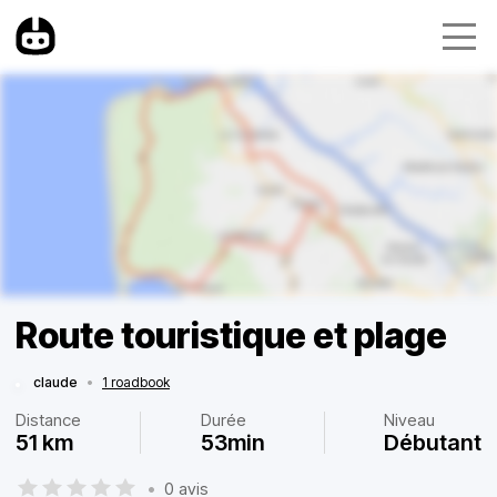
Route touristique et plage
claude
•
1 roadbook
Distance
Durée
Niveau
51 km
53min
Débutant
•
0 avis