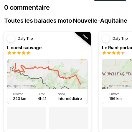
0 commentaire
Toutes les balades moto Nouvelle-Aquitaine
Dafy Trip
Dafy Trip
L'ouest sauvage
Le Riant portai
Distance
Durée
Niveau
Distance
223 km
4h41
Intermédiaire
196 km