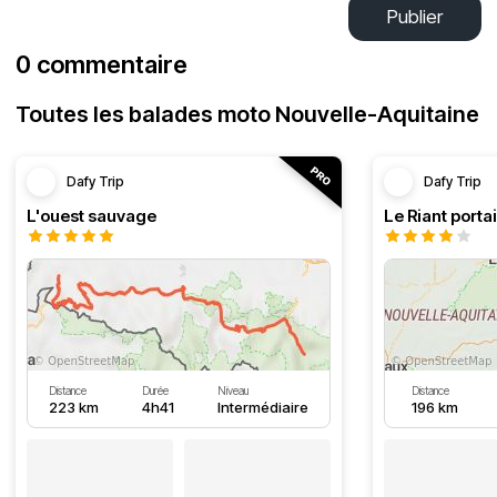
Publier
0 commentaire
Toutes les balades moto Nouvelle-Aquitaine
Dafy Trip
Dafy Trip
L'ouest sauvage
Le Riant portai
Distance
Durée
Niveau
Distance
223 km
4h41
Intermédiaire
196 km