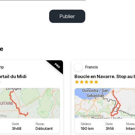
Publier
ne
rip
Francis
rtail du Midi
Durée
Niveau
Distance
Durée
Niveau
3h48
Débutant
190 km
3h14
Inte