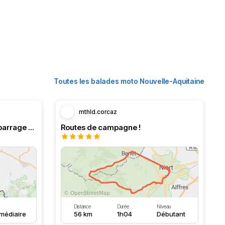
Toutes les balades moto Nouvelle-Aquitaine
mthld.corcaz
Boucle en Navarre. Stop au barrage d’Eugi.
Routes de campagne !
Distance
Durée
Niveau
rmédiaire
56 km
1h04
Débutant