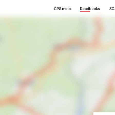
GPS moto
Roadbooks
SO