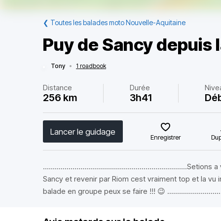
❮
Toutes les balades moto Nouvelle-Aquitaine
Puy de Sancy depuis 
Tony
•
1 roadbook
Distance
Durée
Nive
256 km
3h41
Dé
Lancer le guidage
Enregistrer
Dup
......................................................................
Sancy et revenir par Riom cest vraiment top et la vu im
balade en groupe peux se faire !!! 😉 .................................