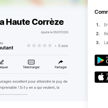
Comm
la Haute Corrèze
E
Ajouté le 05/07/2026
Re
La
au
•
0 avis
butant
liquer
Télécharger
Partager
...Setions a virages excellent pour atteindre le puy de
prenable ! Si il y en a qui veulent, la
.......................