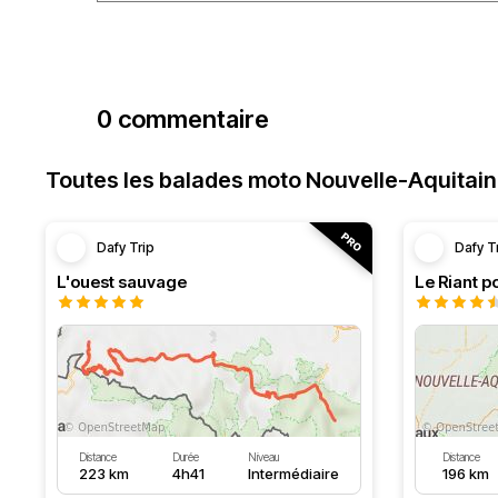
0 commentaire
Toutes les balades moto Nouvelle-Aquitai
Dafy Trip
Dafy T
L'ouest sauvage
Le Riant po
Distance
Durée
Niveau
Distance
223 km
4h41
Intermédiaire
196 km