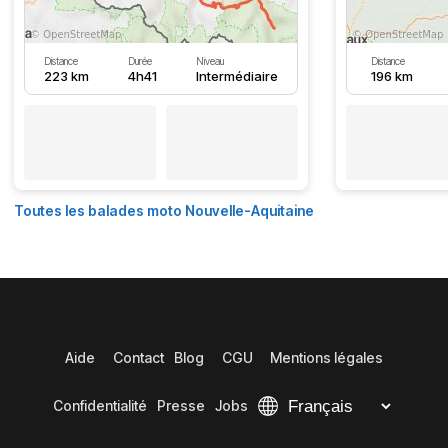
Distance
Durée
Niveau
Distance
223 km
4h41
Intermédiaire
196 km
Toutes les balades moto Nouvelle-Aquitaine
Aide
Contact
Blog
CGU
Mentions légales
Confidentialité
Presse
Jobs