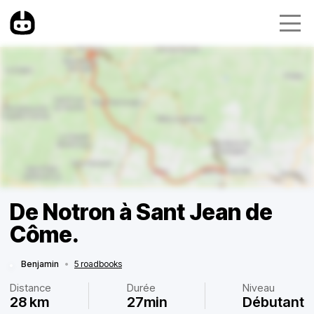
De Notron à Sant Jean de
Côme.
Benjamin
•
5 roadbooks
Distance
Durée
Niveau
28 km
27min
Débutant