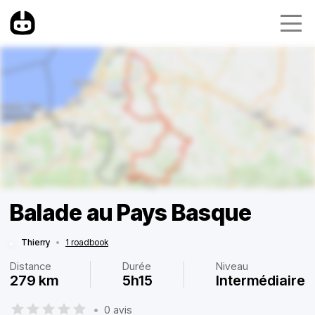
Balade au Pays Basque
Thierry
•
1 roadbook
Distance
Durée
Niveau
279 km
5h15
Intermédiaire
•
0 avis