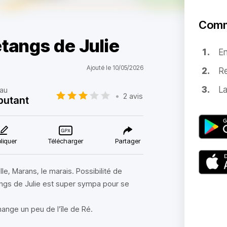
Comm
étangs de Julie
E
Ajouté le 10/05/2026
Re
La
au
•
2 avis
butant
liquer
Télécharger
Partager
e, Marans, le marais. Possibilité de
angs de Julie est super sympa pour se
hange un peu de l’île de Ré.