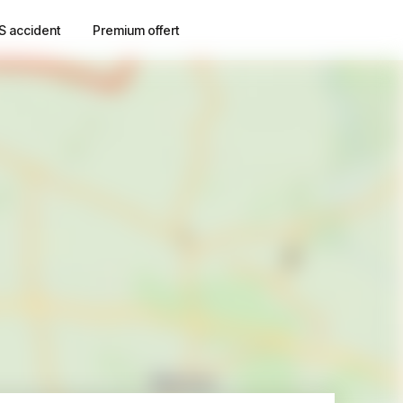
S accident
Premium offert