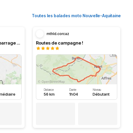
Toutes les balades moto Nouvelle-Aquitaine
mthld.corcaz
Boucle en Navarre. Stop au barrage d’Eugi.
Routes de campagne !
Distance
Durée
Niveau
rmédiaire
56 km
1h04
Débutant