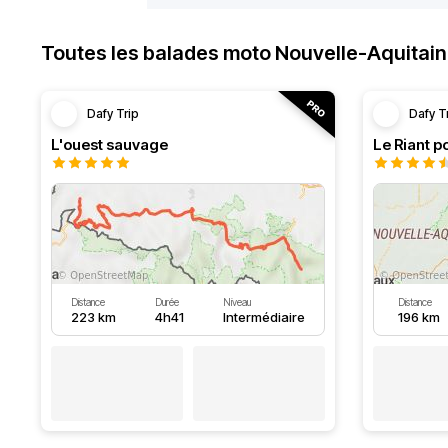
Toutes les balades moto Nouvelle-Aquitai
Dafy Trip
Dafy T
L'ouest sauvage
Le Riant po
Distance
Durée
Niveau
Distance
223 km
4h41
Intermédiaire
196 km