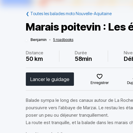
❮
Toutes les balades moto Nouvelle-Aquitaine
Marais poitevin : Les 
Benjamin
•
5 roadbooks
Distance
Durée
Nive
50 km
58min
Dé
Lancer le guidage
Enregistrer
Dup
Balade sympa le long des canaux autour de La Rochell
poursuivre vers l’abbaye de Marzai. Le restau les ét
poser un peu ou déjeuner tranquillement.
La route est tranquille, et la balade dans les marais c