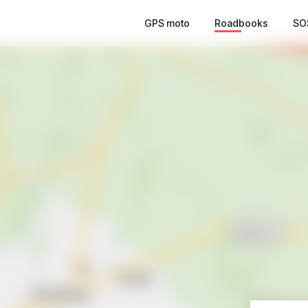
GPS moto
Roadbooks
SO