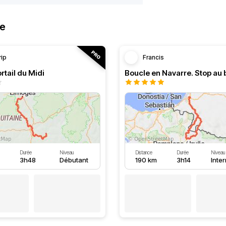
ne
rip
Francis
rtail du Midi
Durée
Niveau
Distance
Durée
Niveau
3h48
Débutant
190 km
3h14
Inte