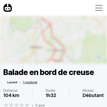
Balade en bord de creuse
Laurent
•
1 roadbook
Distance
Durée
Niveau
104 km
1h32
Débutant
•
0 avis