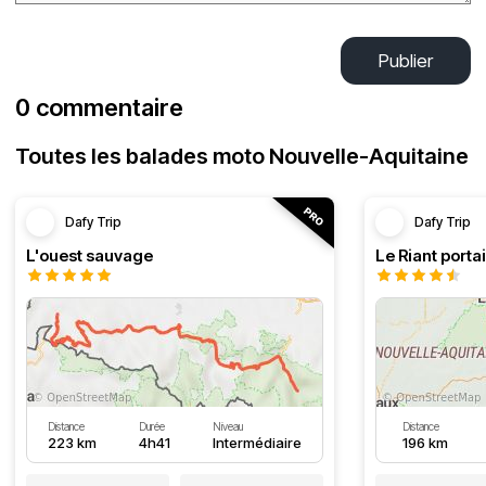
Publier
0 commentaire
Toutes les balades moto Nouvelle-Aquitaine
Dafy Trip
Dafy Trip
L'ouest sauvage
Le Riant portai
Distance
Durée
Niveau
Distance
223 km
4h41
Intermédiaire
196 km