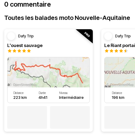
0 commentaire
Toutes les balades moto Nouvelle-Aquitaine
Dafy Trip
Dafy Trip
L'ouest sauvage
Le Riant portai
Distance
Durée
Niveau
Distance
223 km
4h41
Intermédiaire
196 km