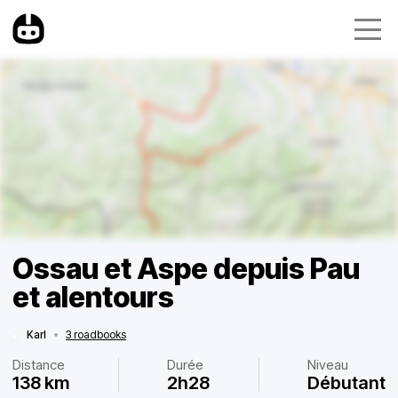
Ossau et Aspe depuis Pau
et alentours
Karl
•
3 roadbooks
Distance
Durée
Niveau
138 km
2h28
Débutant