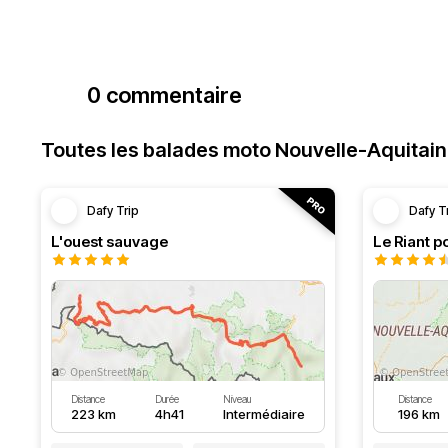
0 commentaire
Toutes les balades moto Nouvelle-Aquitai
Dafy Trip
Dafy T
L'ouest sauvage
Le Riant po
Distance
Durée
Niveau
Distance
223 km
4h41
Intermédiaire
196 km