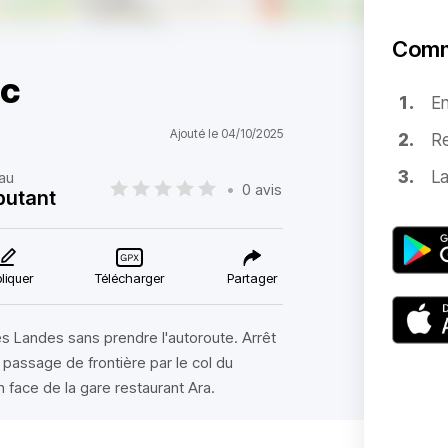
Comm
nc
E
Ajouté le 04/10/2025
Re
La
au
•
0 avis
butant
liquer
Télécharger
Partager
es Landes sans prendre l'autoroute. Arrêt
passage de frontière par le col du
 face de la gare restaurant Ara.