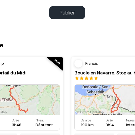
Publier
ne
rip
Francis
rtail du Midi
Durée
Niveau
Distance
Durée
Niveau
3h48
Débutant
190 km
3h14
Inte