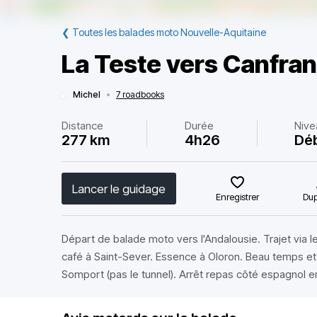
❮
Toutes les balades moto Nouvelle-Aquitaine
La Teste vers Canfra
Michel
•
7 roadbooks
Distance
Durée
Nive
277 km
4h26
Dé
Lancer le guidage
Enregistrer
Dup
Départ de balade moto vers l'Andalousie. Trajet via l
café à Saint-Sever. Essence à Oloron. Beau temps et 
Somport (pas le tunnel). Arrêt repas côté espagnol en