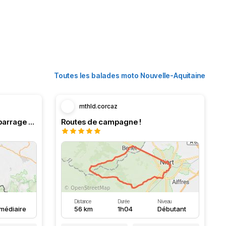
Toutes les balades moto Nouvelle-Aquitaine
mthld.corcaz
Boucle en Navarre. Stop au barrage d’Eugi.
Routes de campagne !
Distance
Durée
Niveau
rmédiaire
56 km
1h04
Débutant