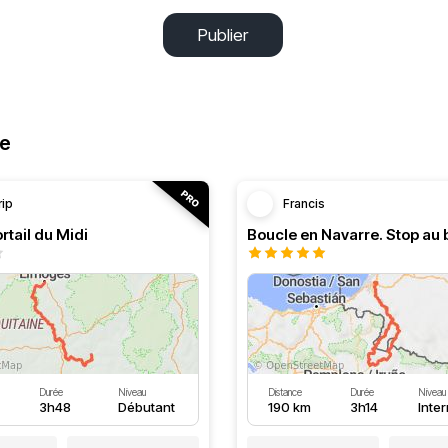
Publier
ne
rip
Francis
rtail du Midi
Durée
Niveau
Distance
Durée
Niveau
3h48
Débutant
190 km
3h14
Inte