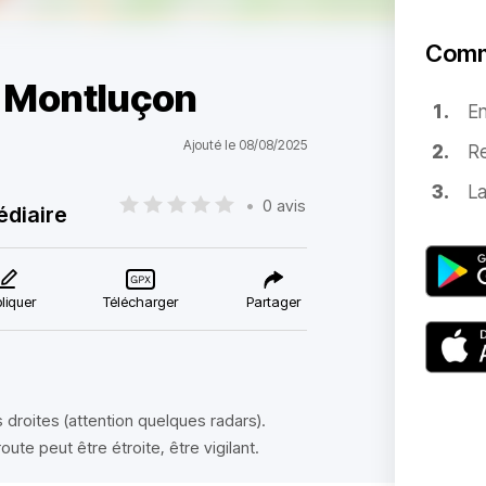
Comm
/ Montluçon
E
Ajouté le 08/08/2025
Re
La
•
0 avis
édiaire
liquer
Télécharger
Partager
 droites (attention quelques radars).
ute peut être étroite, être vigilant.