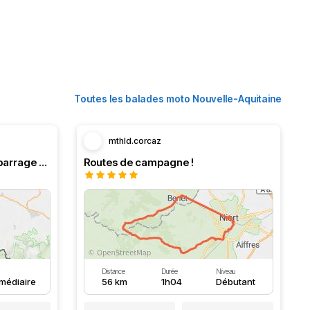
Toutes les balades moto Nouvelle-Aquitaine
mthld.corcaz
Boucle en Navarre. Stop au barrage d’Eugi.
Routes de campagne !
Distance
Durée
Niveau
rmédiaire
56 km
1h04
Débutant