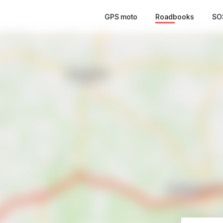
GPS moto
Roadbooks
SO