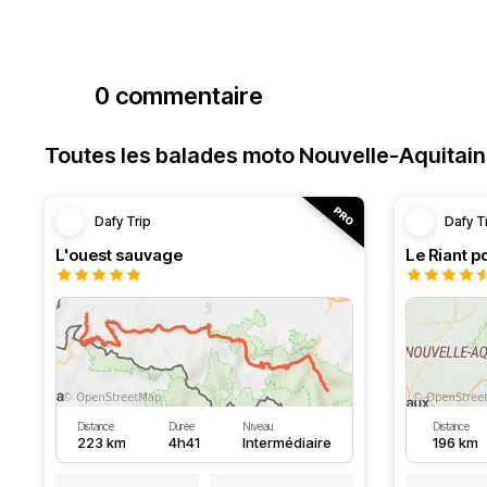
0 commentaire
Toutes les balades moto Nouvelle-Aquitai
Dafy Trip
Dafy T
L'ouest sauvage
Le Riant po
Distance
Durée
Niveau
Distance
223 km
4h41
Intermédiaire
196 km