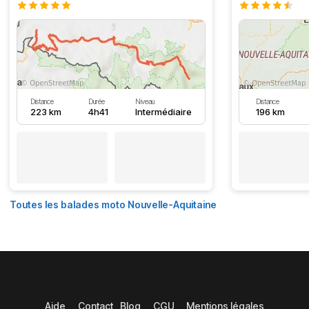
Distance
Durée
Niveau
Distance
223 km
4h41
Intermédiaire
196 km
Toutes les balades moto Nouvelle-Aquitaine
Aide
Contact
Blog
CGU
Mentions légales