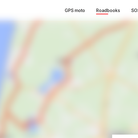
GPS moto
Roadbooks
SO