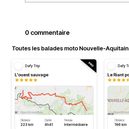
0 commentaire
Toutes les balades moto Nouvelle-Aquitai
Dafy Trip
Dafy T
L'ouest sauvage
Le Riant po
Distance
Durée
Niveau
Distance
223 km
4h41
Intermédiaire
196 km