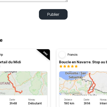
Publier
ne
rip
Francis
rtail du Midi
Durée
Niveau
Distance
Durée
Niveau
3h48
Débutant
190 km
3h14
Inte