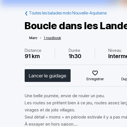
❮
Toutes les balades moto Nouvelle-Aquitaine
Boucle dans les Land
Marc
•
1 roadbook
Distance
Durée
Niveau
91 km
1h30
Interm
Lancer le guidage
Enregistrer
Dup
Une belle journée, envie de rouler un peu.
Les routes se prêtent bien à ce jeu, routes assez l
virages et de jolis villages.
Seul détail « moins » en période estivale il y a pas m
À essayer en hors saison….