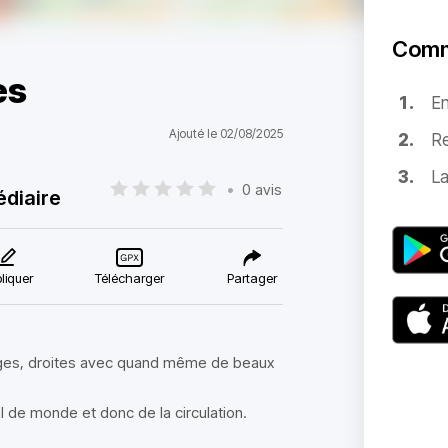
Comm
es
E
Ajouté le 02/08/2025
Re
La
•
0 avis
édiaire
liquer
Télécharger
Partager
arges, droites avec quand même de beaux
al de monde et donc de la circulation.