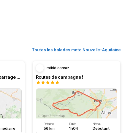
Toutes les balades moto Nouvelle-Aquitaine
mthld.corcaz
Boucle en Navarre. Stop au barrage d’Eugi.
Routes de campagne !
Distance
Durée
Niveau
rmédiaire
56 km
1h04
Débutant