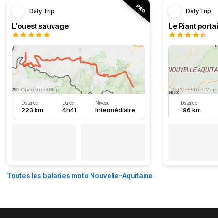
Dafy Trip
Dafy Trip
L'ouest sauvage
Le Riant portai
Distance
Durée
Niveau
Distance
223 km
4h41
Intermédiaire
196 km
Toutes les balades moto Nouvelle-Aquitaine