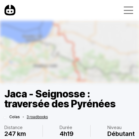
Jaca - Seignosse :
traversée des Pyrénées
Colas
•
3 roadbooks
Distance
Durée
Niveau
247 km
4h19
Débutant