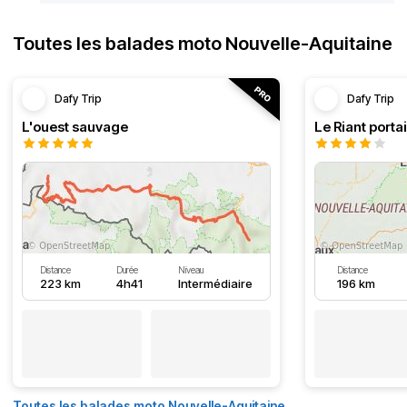
Toutes les balades moto Nouvelle-Aquitaine
Dafy Trip
Dafy Trip
L'ouest sauvage
Le Riant portai
Distance
Durée
Niveau
Distance
223 km
4h41
Intermédiaire
196 km
Toutes les balades moto Nouvelle-Aquitaine