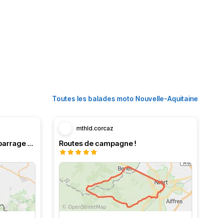
Toutes les balades moto Nouvelle-Aquitaine
mthld.corcaz
Boucle en Navarre. Stop au barrage d’Eugi.
Routes de campagne !