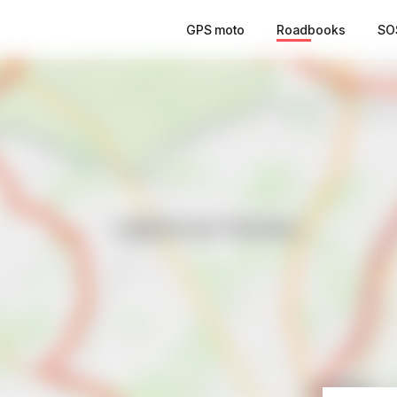
GPS moto
Roadbooks
SO