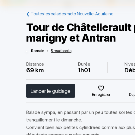
❮
Toutes les balades moto Nouvelle-Aquitaine
Tour de Châtellerault
marigny et Antran
Romain
•
5 roadbooks
Distance
Durée
Nive
69 km
1h01
Déb
Lancer le guidage
Enregistrer
Dup
Balade sympa, en passant par un peu toutes sortes 
tranquillement le dimanche.
Convient bien aux petites cylindrées comme aux plu
débutants comme aux plus aguerris.