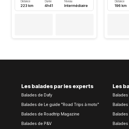
Distance
Durée
Niveau
Distance
223 km
4h41
Intermédiaire
196 km
Les balades par les experts
Les ba
Balades de Dafy
Balades
Balades de Le guide "Road Trips à moto"
Balades
Balades de Roadtrip Magazine
Balades 
Balades de P&V
Balades