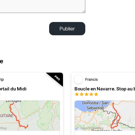
Publier
ne
rip
Francis
rtail du Midi