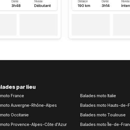
Durée
Niveau
Distance
Durée
Niveau
3h48
Débutant
190 km
3h14
Inte
lades par lieu
 moto France
Balades moto Italie
 moto Auvergne-Rhône-Alpes
Balades moto Hauts-de-
moto Occitanie
Balades moto Toulouse
 moto Provence-Alpes-Côte d'Azur
Balades moto Île-de-Fra