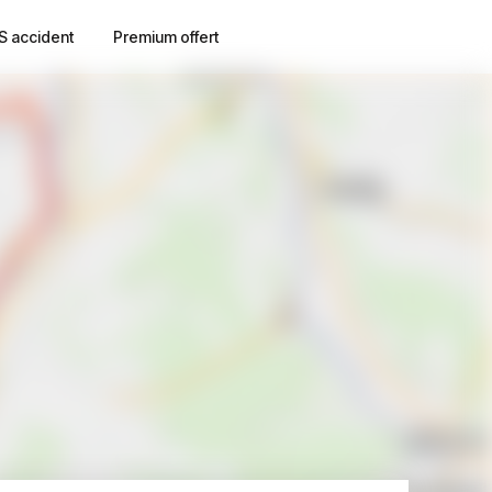
S accident
Premium offert