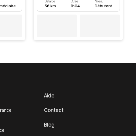
Distance
Durée
Niveau
rmédiaire
56 km
1h04
Débutant
Aide
Contact
France
Blog
nce