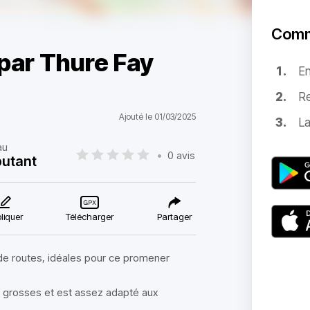
Comm
 par Thure Fay
E
Re
Ajouté le 01/03/2025
La
au
•
0 avis
utant
liquer
Télécharger
Partager
de routes, idéales pour ce promener
s grosses et est assez adapté aux