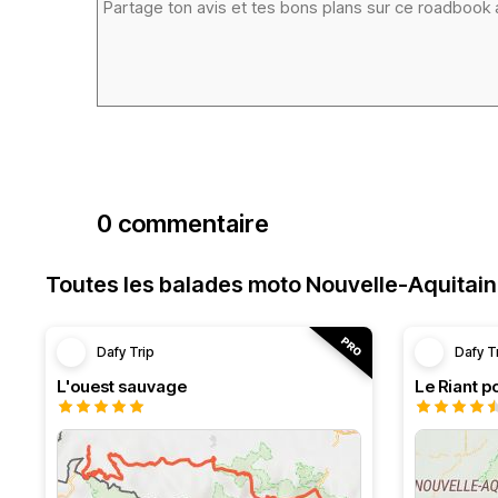
0 commentaire
Toutes les balades moto Nouvelle-Aquitai
Dafy Trip
Dafy T
L'ouest sauvage
Le Riant po