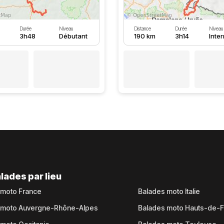
Durée
Niveau
Distance
Durée
Niveau
3h48
Débutant
190 km
3h14
Inte
lades par lieu
 moto France
Balades moto Italie
 moto Auvergne-Rhône-Alpes
Balades moto Hauts-de-