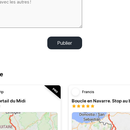
Publier
ne
rip
Francis
rtail du Midi