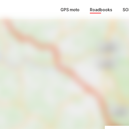
GPS moto
Roadbooks
SO