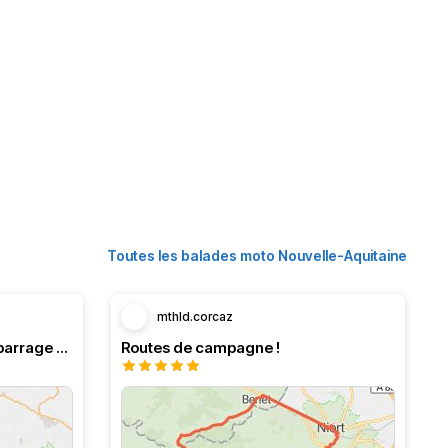
Toutes les balades moto Nouvelle-Aquitaine
mthld.corcaz
Boucle en Navarre. Stop au barrage d’Eugi.
Routes de campagne !