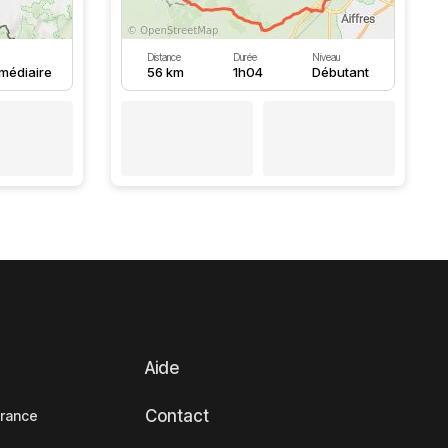
Distance
Durée
Niveau
rmédiaire
56 km
1h04
Débutant
Aide
Contact
France