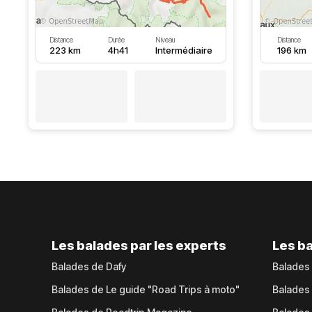
Distance
Durée
Niveau
Distance
223 km
4h41
Intermédiaire
196 km
Les balades par les experts
Les ba
Balades de Dafy
Balades
Balades de Le guide "Road Trips à moto"
Balades