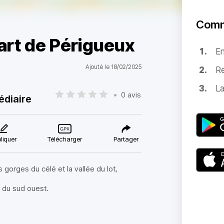
Comm
part de Périgueux
E
Ajouté le 18/02/2025
Re
La
•
0 avis
édiaire
liquer
Télécharger
Partager
 gorges du célé et la vallée du lot,
 du sud ouest.