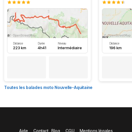
Distance
Durée
Niveau
Distance
223 km
4h41
Intermédiaire
196 km
Toutes les balades moto Nouvelle-Aquitaine
Aide
Contact
Blog
CGU
Mentions légales