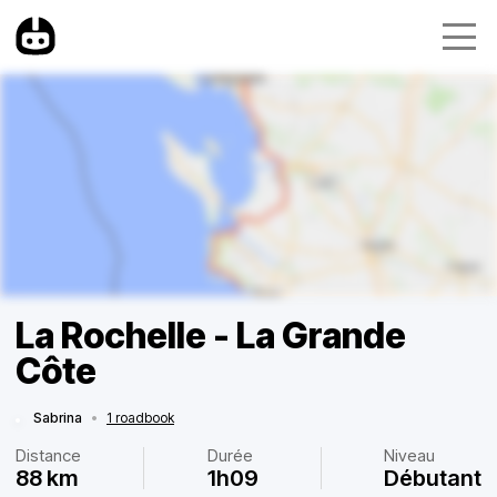
La Rochelle - La Grande
Côte
Sabrina
•
1 roadbook
Distance
Durée
Niveau
88 km
1h09
Débutant