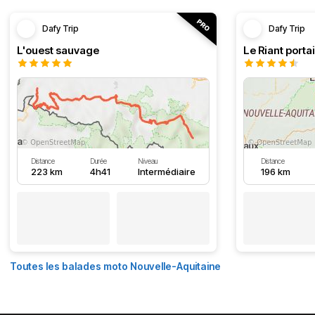
Dafy Trip
Dafy Trip
L'ouest sauvage
Le Riant portai
Distance
Durée
Niveau
Distance
223 km
4h41
Intermédiaire
196 km
Toutes les balades moto Nouvelle-Aquitaine