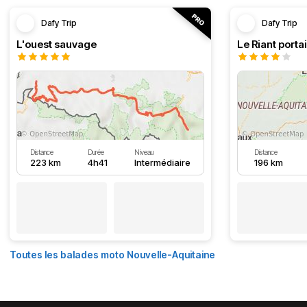
Dafy Trip
Dafy Trip
L'ouest sauvage
Le Riant portai
Distance
Durée
Niveau
Distance
223 km
4h41
Intermédiaire
196 km
Toutes les balades moto Nouvelle-Aquitaine