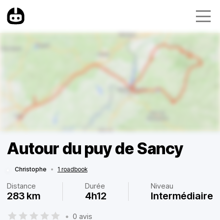
Autour du puy de Sancy
Christophe
•
1 roadbook
Distance
Durée
Niveau
283 km
4h12
Intermédiaire
•
0 avis