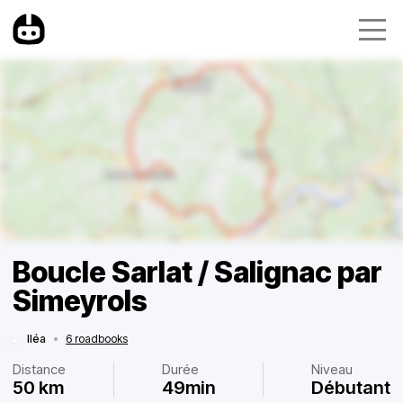
Boucle Sarlat / Salignac par
Simeyrols
Iléa
•
6 roadbooks
Distance
Durée
Niveau
50 km
49min
Débutant