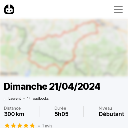
Dimanche 21/04/2024
Laurent
•
14 roadbooks
Distance
Durée
Niveau
300 km
5h05
Débutant
•
1 avis