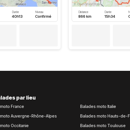
Durée
Niveau
Distance
Durée
N
40h13
Confirmé
866 km
15h34
lades par lieu
 moto France
Balades moto Italie
 moto Auvergne-Rhône-Alpes
Balades moto Hauts-de-
moto Occitanie
Balades moto Toulouse