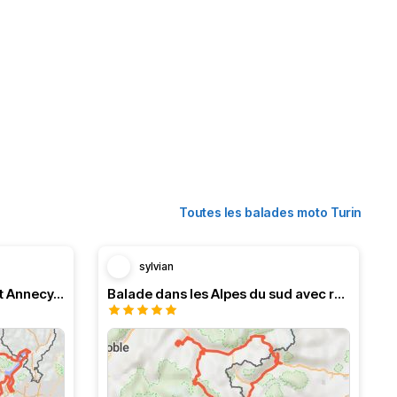
Toutes les balades moto Turin
sylvian
Trip d'épingles folles, départ Annecy, tour du Lac Majeur
Balade dans les Alpes du sud avec resto é Italie