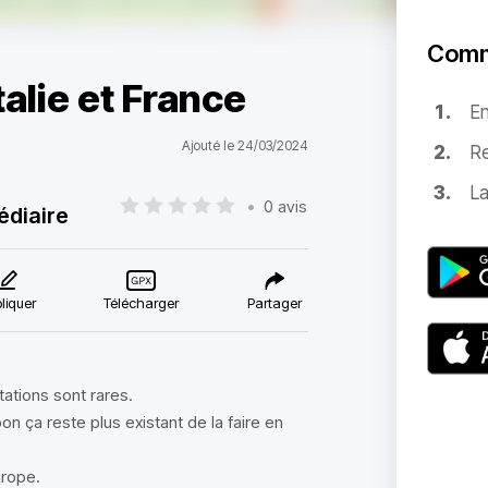
Comm
talie et France
E
Ajouté le 24/03/2024
Re
La
•
0 avis
édiaire
liquer
Télécharger
Partager
tations sont rares.
bon ça reste plus existant de la faire en
urope.