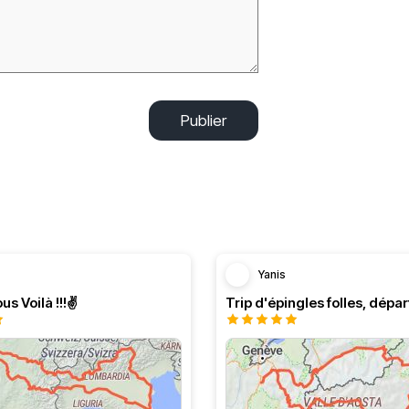
Publier
Yanis
us Voilà !!!✌️