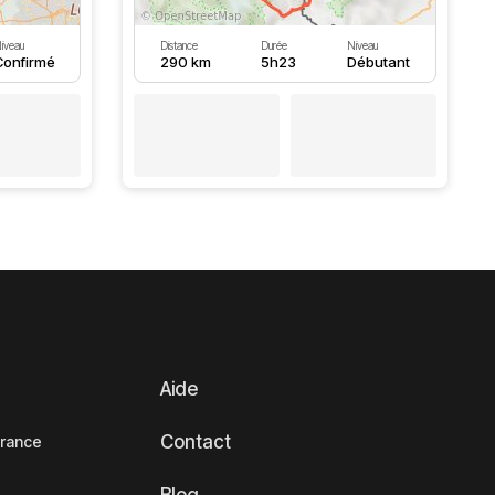
iveau
Distance
Durée
Niveau
Confirmé
290 km
5h23
Débutant
Aide
Contact
France