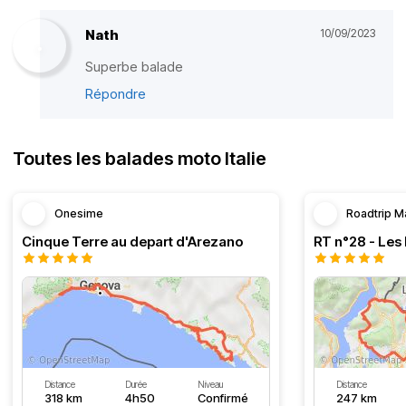
Nath
10/09/2023
Superbe balade
Répondre
Toutes les balades moto Italie
Onesime
Roadtrip M
Cinque Terre au depart d'Arezano
RT n°28 - Les 
Distance
Durée
Niveau
Distance
318 km
4h50
Confirmé
247 km