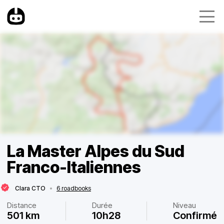
La Master Alpes du Sud
Franco-Italiennes
Clara CTO
•
6 roadbooks
Distance
Durée
Niveau
501 km
10h28
Confirmé