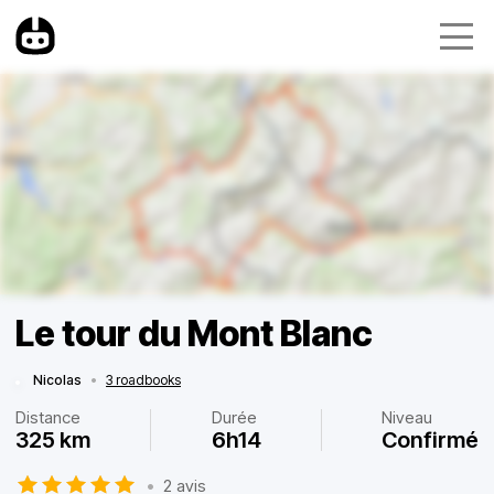
Le tour du Mont Blanc
Nicolas
•
3 roadbooks
Distance
Durée
Niveau
325 km
6h14
Confirmé
•
2 avis