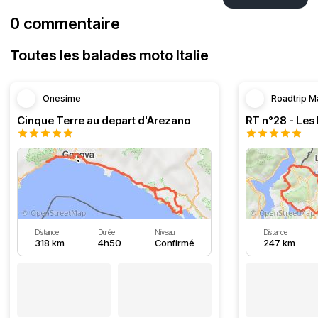
0 commentaire
Toutes les balades moto Italie
Onesime
Roadtrip M
Cinque Terre au depart d'Arezano
RT n°28 - Les 
Distance
Durée
Niveau
Distance
318 km
4h50
Confirmé
247 km