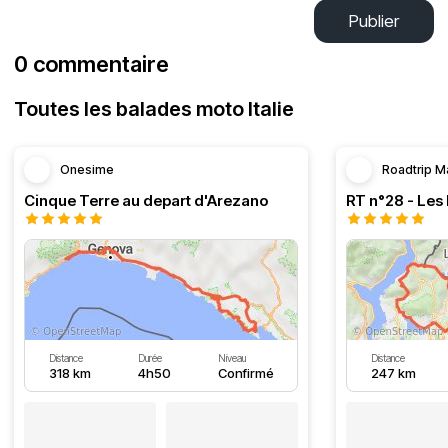
Publier
0 commentaire
Toutes les balades moto Italie
Onesime
Roadtrip M
Cinque Terre au depart d'Arezano
RT n°28 - Les 
Distance
Durée
Niveau
Distance
318 km
4h50
Confirmé
247 km