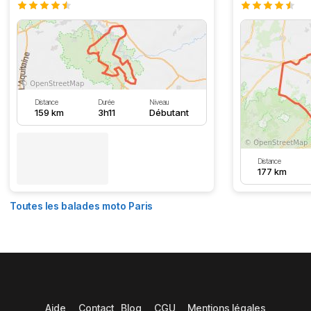
Distance
Durée
Niveau
159 km
3h11
Débutant
Distance
177 km
Toutes les balades moto Paris
Aide
Contact
Blog
CGU
Mentions légales