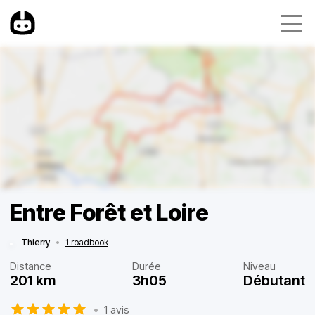
Entre Forêt et Loire
Thierry
•
1 roadbook
Distance
Durée
Niveau
201 km
3h05
Débutant
•
1 avis