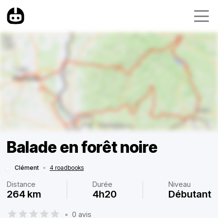
Balade en forêt noire
Clément
•
4 roadbooks
Distance
Durée
Niveau
264 km
4h20
Débutant
•
0 avis