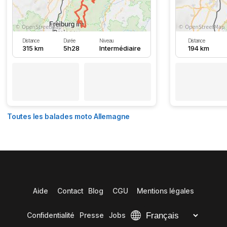
Distance
Durée
Niveau
Distance
315 km
5h28
Intermédiaire
194 km
Toutes les balades moto Allemagne
Aide
Contact
Blog
CGU
Mentions légales
Confidentialité
Presse
Jobs