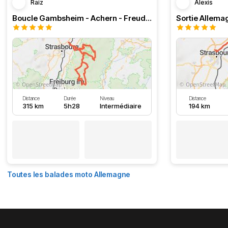
Raiz
Alexis
Boucle Gambsheim - Achern - Freudenstadt - Triberg
Sortie Allem
Distance
Durée
Niveau
Distance
315 km
5h28
Intermédiaire
194 km
Toutes les balades moto Allemagne