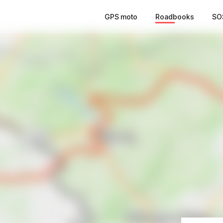
GPS moto
Roadbooks
SO