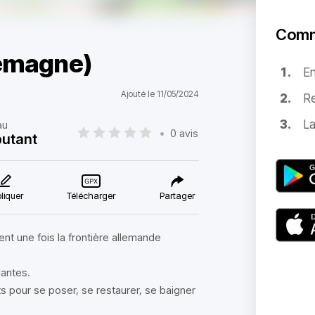
Comm
lemagne)
E
Ajouté le 11/05/2024
Re
La
au
•
0 avis
utant
liquer
Télécharger
Partager
nt une fois la frontière allemande
lantes.
s pour se poser, se restaurer, se baigner