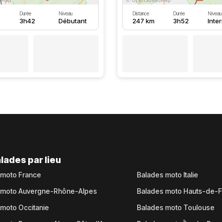
Durée
Niveau
Distance
Durée
Niveau
3h42
Débutant
247 km
3h52
Inte
lades par lieu
 moto France
Balades moto Italie
 moto Auvergne-Rhône-Alpes
Balades moto Hauts-de-
moto Occitanie
Balades moto Toulouse