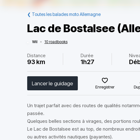
❮
Toutes les balades moto Allemagne
Lac de Bostalsee (Al
Wil
•
10 roadbooks
Distance
Durée
Nive
93 km
1h27
Déb
Lancer le guidage
Enregistrer
Dup
Un trajet parfait avec des routes de qualités notamme
passée.
Quelques belles sections à virages, des portions rou
Le Lac de Bostalsee est au top, de nombreux endroit
ou autres activités nautiques (payantes).