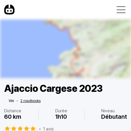
Ajaccio Cargese 2023
Vin
•
2 roadbooks
Distance
Durée
Niveau
60 km
1h10
Débutant
•
1 avis