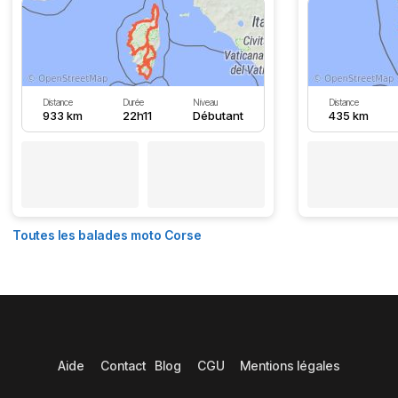
Distance
Durée
Niveau
Distance
933 km
22h11
Débutant
435 km
Toutes les balades moto Corse
Aide
Contact
Blog
CGU
Mentions légales