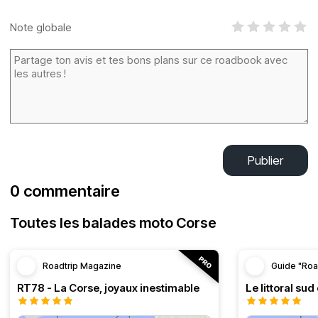
Note globale
Publier
0 commentaire
Toutes les balades moto Corse
Roadtrip Magazine
Guide "Roa
RT78 - La Corse, joyaux inestimable
Le littoral sud