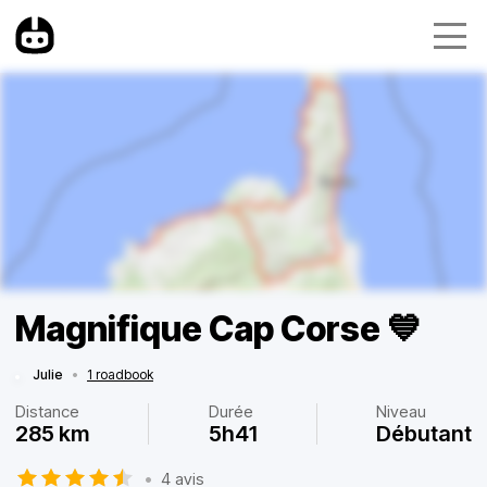
Magnifique Cap Corse 💙
Julie
•
1 roadbook
Distance
Durée
Niveau
285 km
5h41
Débutant
•
4 avis