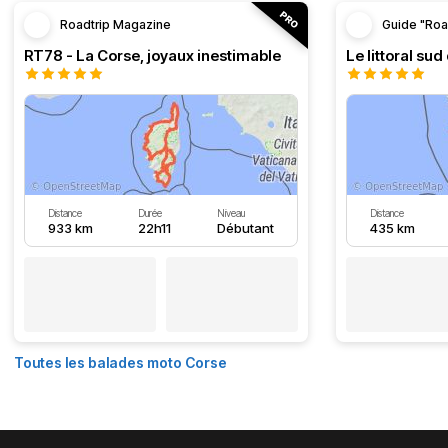
Roadtrip Magazine
Guide "Roa
RT78 - La Corse, joyaux inestimable
Le littoral sud
Distance
Durée
Niveau
Distance
933 km
22h11
Débutant
435 km
Toutes les balades moto Corse