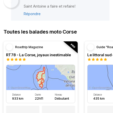
Saint Antoine a faire et refaire!
Répondre
Toutes les balades moto Corse
Roadtrip Magazine
Guide "Roa
RT78 - La Corse, joyaux inestimable
Le littoral sud
Distance
Durée
Niveau
Distance
933 km
22h11
Débutant
435 km