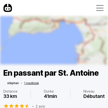
En passant par St. Antoine
stéphan
•
1 roadbook
Distance
Durée
Niveau
33 km
41min
Débutant
•
2 avis