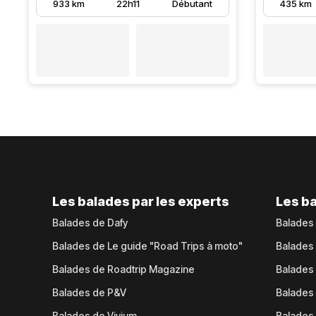
933 km
22h11
Débutant
435 km
Les balades par les experts
Les ba
Balades de Dafy
Balades
Balades de Le guide "Road Trips à moto"
Balades
Balades de Roadtrip Magazine
Balades 
Balades de P&V
Balades
Balades de Vivium
Balades