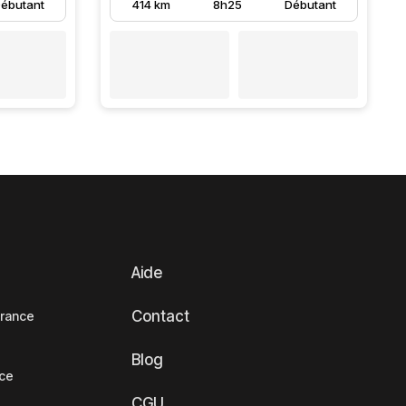
ébutant
414 km
8h25
Débutant
Aide
Contact
France
Blog
nce
CGU