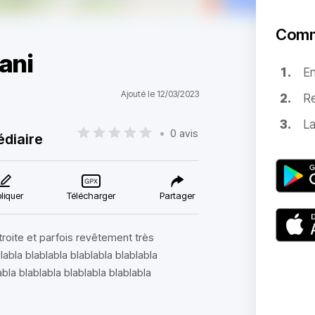
Comm
ani
E
Ajouté le 12/03/2023
Re
La
•
0 avis
édiaire
liquer
Télécharger
Partager
roite et parfois revêtement très
labla blablabla blablabla blablabla
abla blablabla blablabla blablabla