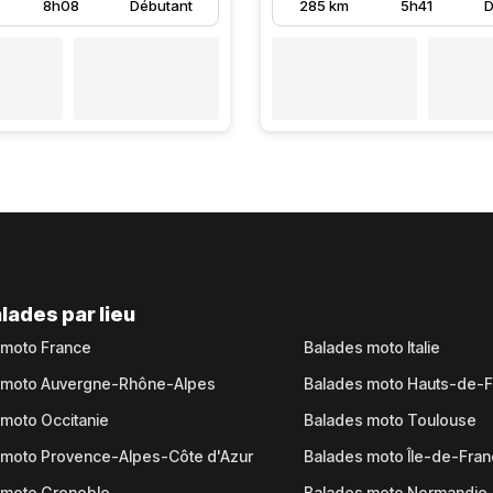
8h08
Débutant
285 km
5h41
D
lades par lieu
 moto France
Balades moto Italie
 moto Auvergne-Rhône-Alpes
Balades moto Hauts-de-
moto Occitanie
Balades moto Toulouse
 moto Provence-Alpes-Côte d'Azur
Balades moto Île-de-Fra
 moto Grenoble
Balades moto Normandie