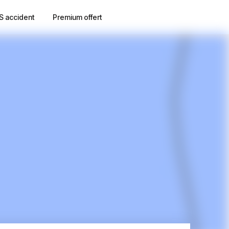
S accident
Premium offert