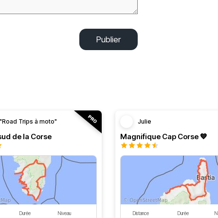
Publier
"Road Trips à moto"
Julie
 sud de la Corse
Magnifique Cap Corse 💙
Durée
Niveau
Distance
Durée
N