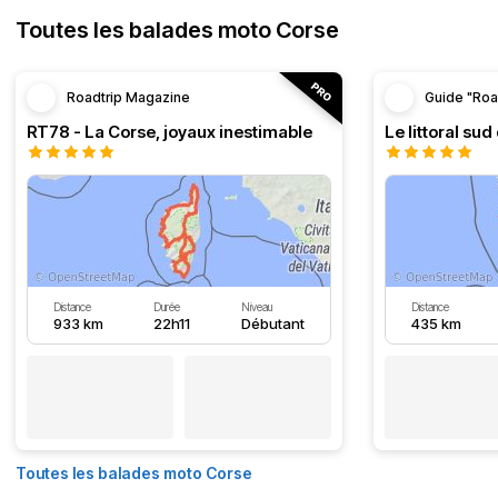
Toutes les balades moto Corse
Roadtrip Magazine
Guide "Roa
RT78 - La Corse, joyaux inestimable
Le littoral sud
Distance
Durée
Niveau
Distance
933 km
22h11
Débutant
435 km
Toutes les balades moto Corse