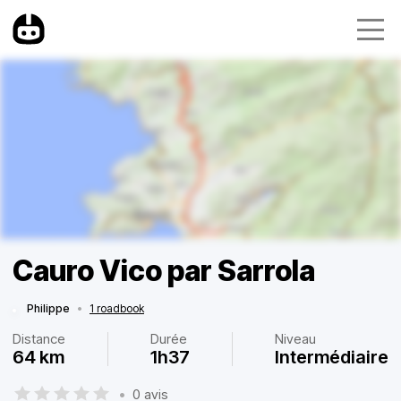
Cauro Vico par Sarrola
Philippe
•
1 roadbook
Distance
Durée
Niveau
64 km
1h37
Intermédiaire
•
0 avis